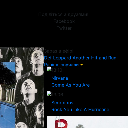
Поділіться з друзями!
Facebook
Twitter
Зараз в ефірі
Def Leppard
Another Hit and Run
Раніше звучали
13:10
Nirvana
Come As You Are
13:06
Scorpions
Rock You Like A Hurricane