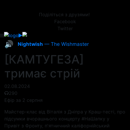
Поділіться з друзями!
Facebook
Twitter
🔊
Nightwish
— The Wishmaster
[КАМТУГЕЗА]
тримає стрій
02.08.2024
290
Ефір за 2 серпня
Майстер-клас від Віталія з Дніпра у Краш-тесті, про
підсумки вчорашнього концерту #НаШапку у
Привіт з Фронту, п'ятничний каліфорнійський