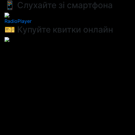
📱 Слухайте зі смартфона
RadioPlayer
🎫 Купуйте квитки онлайн