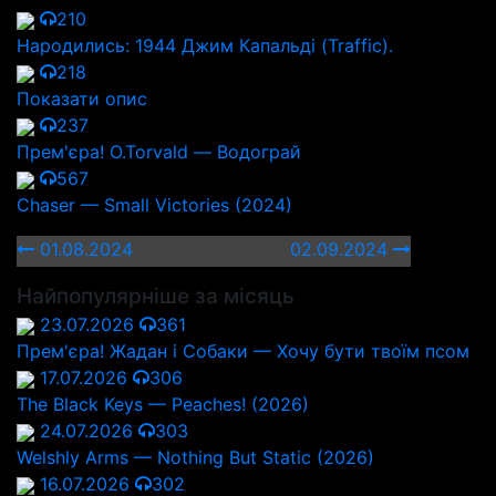
210
Народились: 1944 Джим Капальді (Traffic).
218
Показати опис
237
Прем'єра! O.Torvald — Водограй
567
Chaser — Small Victories (2024)
01.08.2024
02.09.2024
Найпопулярніше за місяць
23.07.2026
361
Прем'єра! Жадан і Собаки — Хочу бути твоїм псом
17.07.2026
306
The Black Keys — Peaches! (2026)
24.07.2026
303
Welshly Arms — Nothing But Static (2026)
16.07.2026
302