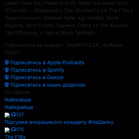
скейт-панк від Chaser о 9:45, прем'єра нової пісні
O.Torvald — Водограй у Про Особисте та The F16s у
Треш-контролі. Новини були: від Vended, Біллі
Айдола, Arch Enemy, Едріана Сміта та Річі Коцена,
The Offspring, а також Black Sabbath.
Підпишіться на подкаст "[КАМТУГЕЗА] на Radio
ROKS":
Підписатись в Apple Podcasts
Підписатись в Spotify
Підписатись в Deezer
Підписатись в інших додатках
02 серпня
Найновіше
Найкрайще
137
Підсумки вчорашнього концерту #НаШапку
175
The F16s