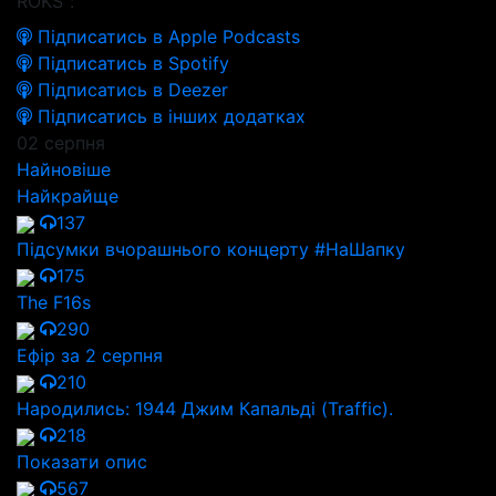
ROKS":
Підписатись в Apple Podcasts
Підписатись в Spotify
Підписатись в Deezer
Підписатись в інших додатках
02 серпня
Найновіше
Найкрайще
137
Підсумки вчорашнього концерту #НаШапку
175
The F16s
290
Ефір за 2 серпня
210
Народились: 1944 Джим Капальді (Traffic).
218
Показати опис
567