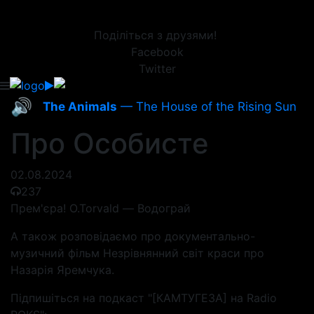
Поділіться з друзями!
Facebook
Twitter
🔊
The Animals
— The House of the Rising Sun
Про Особисте
02.08.2024
237
Прем'єра! O.Torvald — Водограй
А також розповідаємо про документально-
музичний фільм Незрівнянний світ краси про
Назарія Яремчука.
Підпишіться на подкаст "[КАМТУГЕЗА] на Radio