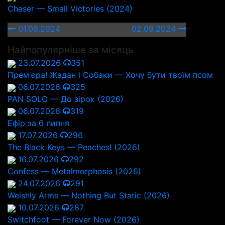
Chaser — Small Victories (2024)
01.08.2024
02.09.2024
Найпопулярніше за місяць
23.07.2026
351
Прем'єра! Жадан і Собаки — Хочу бути твоїм псом
06.07.2026
325
PAN SOLO — До зірок (2026)
06.07.2026
319
Ефір за 6 липня
17.07.2026
296
The Black Keys — Peaches! (2026)
16.07.2026
292
Confess — Metalmorphosis (2026)
24.07.2026
291
Welshly Arms — Nothing But Static (2026)
10.07.2026
287
Switchfoot — Forever Now (2026)