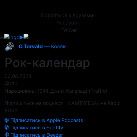
Поділіться з друзями!
Facebook
Twitter
🔊
O.Torvald
— Косяк
Рок-календар
02.08.2024
210
Народились: 1944 Джим Капальді (Traffic).
Підпишіться на подкаст "[КАМТУГЕЗА] на Radio
ROKS":
Підписатись в Apple Podcasts
Підписатись в Spotify
Підписатись в Deezer