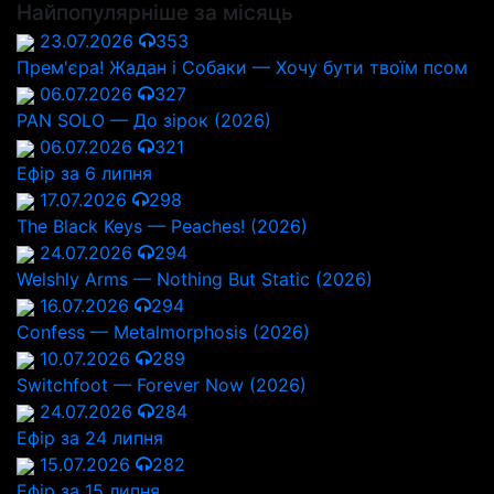
Найпопулярніше за місяць
23.07.2026
353
Прем'єра! Жадан і Собаки — Хочу бути твоїм псом
06.07.2026
327
PAN SOLO — До зірок (2026)
06.07.2026
321
Ефір за 6 липня
17.07.2026
298
The Black Keys — Peaches! (2026)
24.07.2026
294
Welshly Arms — Nothing But Static (2026)
16.07.2026
294
Confess — Metalmorphosis (2026)
10.07.2026
289
Switchfoot — Forever Now (2026)
24.07.2026
284
Ефір за 24 липня
15.07.2026
282
Ефір за 15 липня