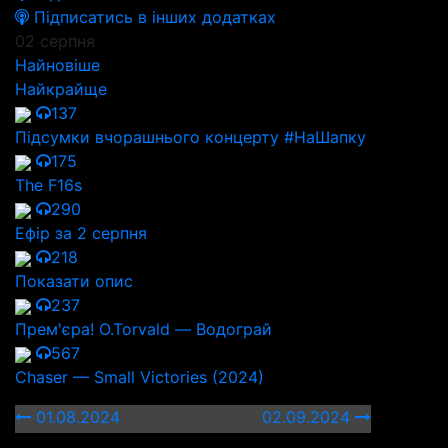
Підписатись в інших додатках
02 серпня
Найновіше
Найкрайще
137
Підсумки вчорашнього концерту #НаШапку
175
The F16s
290
Ефір за 2 серпня
218
Показати опис
237
Прем'єра! O.Torvald — Водограй
567
Chaser — Small Victories (2024)
01.08.2024
02.09.2024