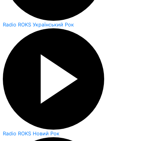
Radio ROKS Український Рок
Radio ROKS Новий Рок