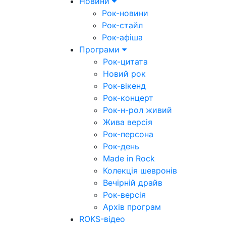
Новини
Рок-новини
Рок-стайл
Рок-афіша
Програми
Рок-цитата
Новий рок
Рок-вікенд
Рок-концерт
Рок-н-рол живий
Жива версія
Рок-персона
Рок-день
Made in Rock
Колекція шевронів
Вечірній драйв
Рок-версія
Архів програм
ROKS-відео