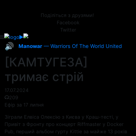
Поділіться з друзями!
Facebook
Twitter
🔊
Manowar
— Warriors Of The World United
[КАМТУГЕЗА]
тримає стрій
17.07.2024
209
Ефір за 17 липня
Зіграли Елвіса Олексію з Києва у Краш-тесті, у
Привіт з Фронту про концерт Riffmaster у Docker
Pub, перший альбом гурту Kittie за майже 13 років