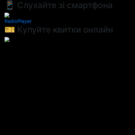
📱 Слухайте зі смартфона
RadioPlayer
🎫 Купуйте квитки онлайн