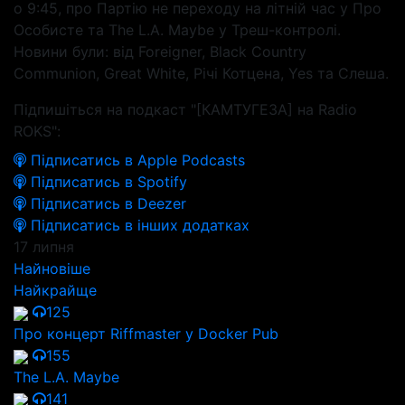
о 9:45, про Партію не переходу на літній час у Про
Особисте та The L.A. Maybe у Треш-контролі.
Новини були: від Foreigner, Black Country
Communion, Great White, Річі Котцена, Yes та Слеша.
Підпишіться на подкаст "[КАМТУГЕЗА] на Radio
ROKS":
Підписатись в Apple Podcasts
Підписатись в Spotify
Підписатись в Deezer
Підписатись в інших додатках
17 липня
Найновіше
Найкрайще
125
Про концерт Riffmaster у Docker Pub
155
The L.A. Maybe
141