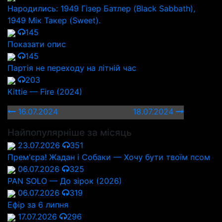
Народились: 1949 Гізер Батлер (Black Sabbath),
1949 Мік Такер (Sweet).
145
Показати опис
145
Партія не переходу на літній час
203
Kittie — Fire (2024)
16.07.2024
18.07.2024
Найпопулярніше за місяць
23.07.2026
351
Прем'єра! Жадан і Собаки — Хочу бути твоїм псом
06.07.2026
325
PAN SOLO — До зірок (2026)
06.07.2026
319
Ефір за 6 липня
17.07.2026
296