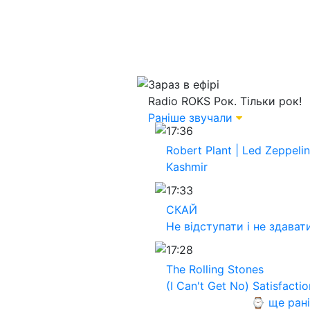
Зараз в ефірі
Radio ROKS
Рок. Тільки рок!
Раніше звучали
17:36
Robert Plant | Led Zeppelin
Kashmir
17:33
СКАЙ
Не відступати і не здават
17:28
The Rolling Stones
(I Can't Get No) Satisfactio
⌚ ще ран