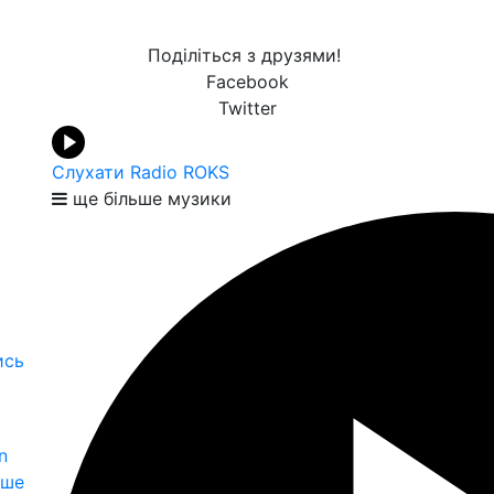
Поділіться з друзями!
Facebook
Twitter
Слухати Radio ROKS
ще більше музики
ись
n
іше