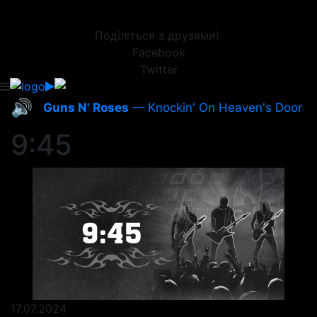
Поділіться з друзями!
Facebook
Twitter
🔊
Guns N' Roses
— Knockin' On Heaven's Door
9:45
17.07.2024