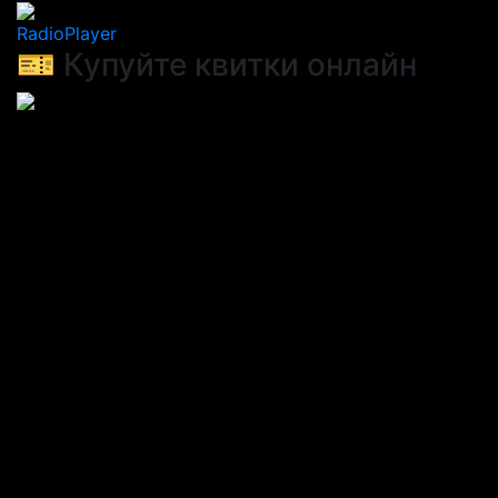
RadioPlayer
🎫 Купуйте квитки онлайн