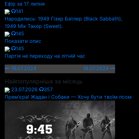
Ефір за 17 липня
141
Народились: 1949 Гізер Батлер (Black Sabbath),
1949 Мік Такер (Sweet).
145
Показати опис
145
Партія не переходу на літній час
16.07.2024
18.07.2024
Найпопулярніше за місяць
23.07.2026
357
Прем'єра! Жадан і Собаки — Хочу бути твоїм псом