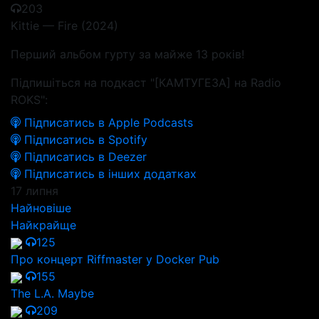
203
Kittie — Fire (2024)
Перший альбом гурту за майже 13 років!
Підпишіться на подкаст "[КАМТУГЕЗА] на Radio
ROKS":
Підписатись в Apple Podcasts
Підписатись в Spotify
Підписатись в Deezer
Підписатись в інших додатках
17 липня
Найновіше
Найкрайще
125
Про концерт Riffmaster у Docker Pub
155
The L.A. Maybe
209