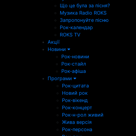
Що це була за пісня?
Музика Radio ROKS
Запропонуйте пісню
Рок-календар
ROKS TV
Акції
Новини
Рок-новини
Рок-стайл
Рок-афіша
Програми
Рок-цитата
Новий рок
Рок-вікенд
Рок-концерт
Рок-н-рол живий
Жива версія
Рок-персона