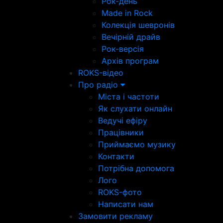
Рок-день
Made in Rock
Колекція шевронів
Вечірній драйв
Рок-версія
Архів програм
ROKS-відео
Про радіо
Міста і частоти
Як слухати онлайн
Ведучі ефіру
Працівники
Приймаємо музику
Контакти
Потрібна допомога
Лого
ROKS-фото
Написати нам
Замовити рекламу