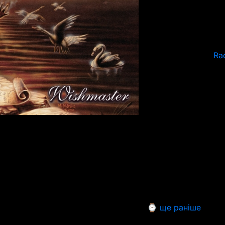
Ra
⌚ ще раніше