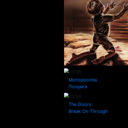
20:36
Моторролла
Полум'я
20:34
The Doors
Break On Through