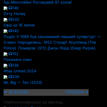
Аді Миколаївні Роговцевій 87 років!
146
Dirty Honey
242
Ефір за 16 липня
140
Подія: У 1966 був заснований перший супергурт —
Cream. Народились: 1952 Стюарт Коупленд (The
Police). Померли: 2012 Джон Лорд (Deep Purple).
152
Показати опис
138
Atlas United 2024
206
Mr. Big — Ten (2024)
15.07.2024
17.07.2024
Найпопулярніше за місяць