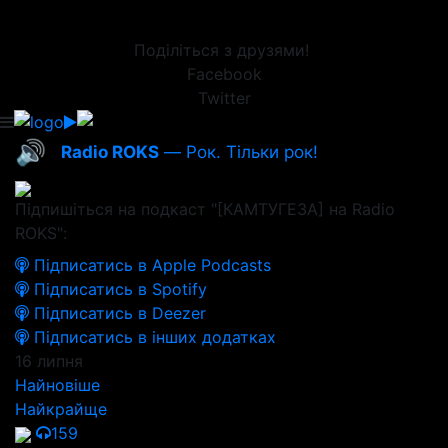
Поділіться з друзями!
Facebook
Twitter
🔊
Radio ROKS
— Рок. Тільки рок!
Підпишіться на подкаст "[КАМТУГЕЗА] на Radio
ROKS":
Підписатись в Apple Podcasts
Підписатись в Spotify
Підписатись в Deezer
Підписатись в інших додатках
16 липня
Найновіше
Найкрайще
159