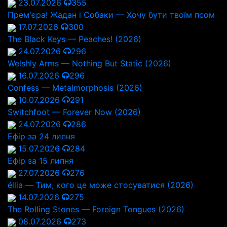
23.07.2026
355
Прем'єра! Жадан і Собаки — Хочу бути твоїм псом
17.07.2026
300
The Black Keys — Peaches! (2026)
24.07.2026
296
Welshly Arms — Nothing But Static (2026)
16.07.2026
296
Confess — Metalmorphosis (2026)
10.07.2026
291
Switchfoot — Forever Now (2026)
24.07.2026
286
Ефір за 24 липня
15.07.2026
284
Ефір за 15 липня
27.07.2026
276
éllia — Тим, кого це може стосуватися (2026)
14.07.2026
275
The Rolling Stones — Foreign Tongues (2026)
08.07.2026
273