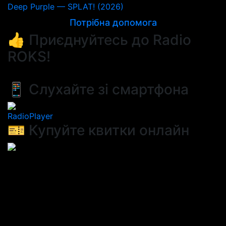
Deep Purple — SPLAT! (2026)
Потрібна допомога
👍 Приєднуйтесь до Radio
ROKS!
📱 Слухайте зі смартфона
RadioPlayer
🎫 Купуйте квитки онлайн