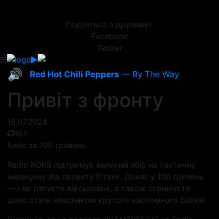
Поділіться з друзями!
Facebook
Twitter
🔊
Red Hot Chili Peppers
— By The Way
Привіт з фронту
15.07.2024
157
Байк за 100 гривень
Radio ROKS підтримує великий збір на тактичну
медицину від проекту Птахи. Донат у 100 гривень
— і ви рятуєте військових, а також отримуєте
шанс стати власником крутого кастомного байка!