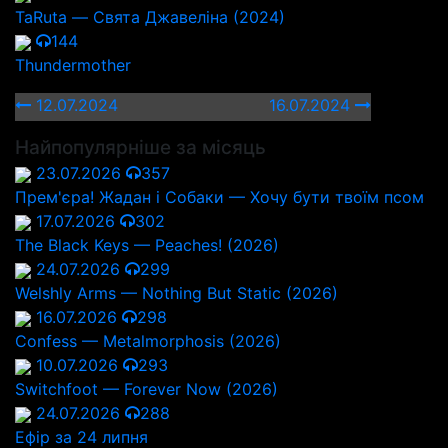
TaRuta — Свята Джавеліна (2024)
144
Thundermother
12.07.2024
16.07.2024
Найпопулярніше за місяць
23.07.2026
357
Прем'єра! Жадан і Собаки — Хочу бути твоїм псом
17.07.2026
302
The Black Keys — Peaches! (2026)
24.07.2026
299
Welshly Arms — Nothing But Static (2026)
16.07.2026
298
Confess — Metalmorphosis (2026)
10.07.2026
293
Switchfoot — Forever Now (2026)
24.07.2026
288
Ефір за 24 липня