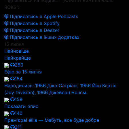
Підпишіться на подкаст "[КАМТУГЕЗА] на Radio
ROKS":
Підписатись в Apple Podcasts
Підписатись в Spotify
Підписатись в Deezer
Підписатись в інших додатках
15 липня
Найновіше
Найкрайще
250
Ефір за 15 липня
154
Народились: 1956 Джо Сатріані, 1956 Йєн Кертіс
(Joy Division), 1966 Джейсон Бонем.
159
Показати опис
140
Прем'єра! éllia — Мабуть, все буде добре
211