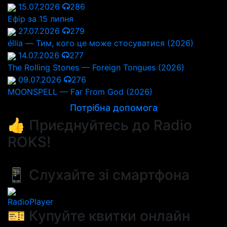
15.07.2026
286
Ефір за 15 липня
27.07.2026
279
éllia — Тим, кого це може стосуватися (2026)
14.07.2026
277
The Rolling Stones — Foreign Tongues (2026)
09.07.2026
276
MOONSPELL — Far From God (2026)
Потрібна допомога
👍 Приєднуйтесь до Radio
ROKS!
📱 Слухайте зі смартфона
RadioPlayer
🎫 Купуйте квитки онлайн