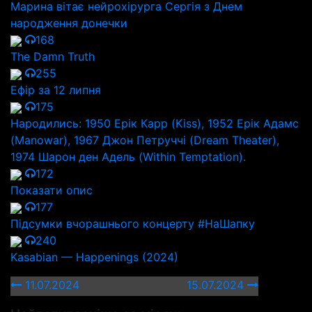
Марина вітає нейрохірурга Сергія з Днем
народження донечки
168
The Damn Truth
255
Ефір за 12 липня
175
Народились: 1950 Ерік Карр (Kiss), 1952 Ерік Адамс
(Manowar), 1967 Джон Петруччі (Dream Theater),
1974 Шарон ден Адель (Within Temptation).
172
Показати опис
177
Підсумки вчорашнього концерту #НаШапку
240
Kasabian — Happenings (2024)
11.07.2024
15.07.2024