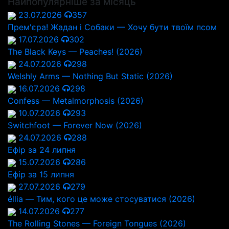
Найпопулярніше за місяць
23.07.2026
357
Прем'єра! Жадан і Собаки — Хочу бути твоїм псом
17.07.2026
302
The Black Keys — Peaches! (2026)
24.07.2026
298
Welshly Arms — Nothing But Static (2026)
16.07.2026
298
Confess — Metalmorphosis (2026)
10.07.2026
293
Switchfoot — Forever Now (2026)
24.07.2026
288
Ефір за 24 липня
15.07.2026
286
Ефір за 15 липня
27.07.2026
279
éllia — Тим, кого це може стосуватися (2026)
14.07.2026
277
The Rolling Stones — Foreign Tongues (2026)