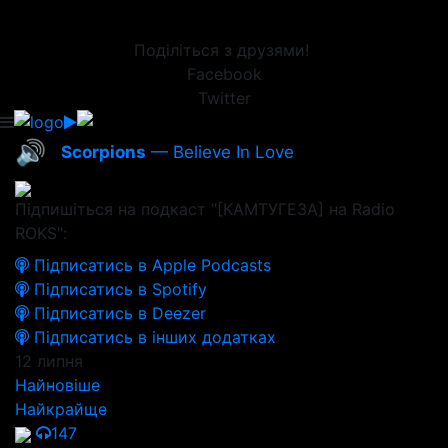
Поділіться з друзями!
Facebook
Twitter
🔊
Scorpions
— Believe In Love
Підпишіться на подкаст "[КАМТУГЕЗА] на Radio
ROKS":
Підписатись в Apple Podcasts
Підписатись в Spotify
Підписатись в Deezer
Підписатись в інших додатках
12 липня
Найновіше
Найкрайще
147