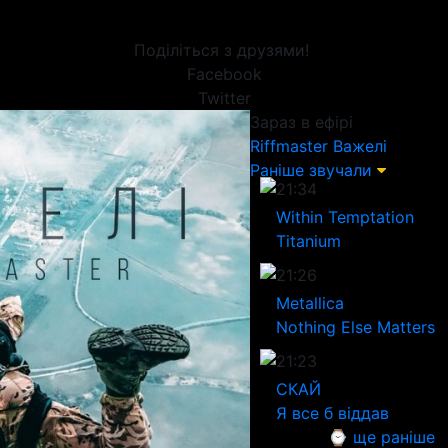
Поділіться з друзями!
Facebook
Twitter
Зараз в ефірі
Riffmaster
Важелі
Раніше звучали
21:34
Within Temptation
Titanium
21:26
Metallica
Nothing Else Matters
21:23
СКАЙ
Я все б віддав
⌚ ще раніше