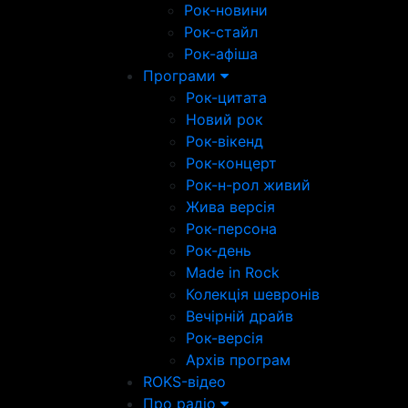
Рок-новини
Рок-стайл
Рок-афіша
Програми
Рок-цитата
Новий рок
Рок-вікенд
Рок-концерт
Рок-н-рол живий
Жива версія
Рок-персона
Рок-день
Made in Rock
Колекція шевронів
Вечірній драйв
Рок-версія
Архів програм
ROKS-відео
Про радіо