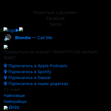
Поділіться з друзями!
Facebook
Twitter
🔊
Blondie
— Call Me
Підпишіться на подкаст "[КАМТУГЕЗА] на Radio
ROKS":
Підписатись в Apple Podcasts
Підписатись в Spotify
Підписатись в Deezer
Підписатись в інших додатках
23 січня
Найновіше
Найкрайще
186