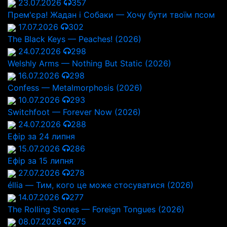
23.07.2026
357
Прем'єра! Жадан і Собаки — Хочу бути твоїм псом
17.07.2026
302
The Black Keys — Peaches! (2026)
24.07.2026
298
Welshly Arms — Nothing But Static (2026)
16.07.2026
298
Confess — Metalmorphosis (2026)
10.07.2026
293
Switchfoot — Forever Now (2026)
24.07.2026
288
Ефір за 24 липня
15.07.2026
286
Ефір за 15 липня
27.07.2026
278
éllia — Тим, кого це може стосуватися (2026)
14.07.2026
277
The Rolling Stones — Foreign Tongues (2026)
08.07.2026
275