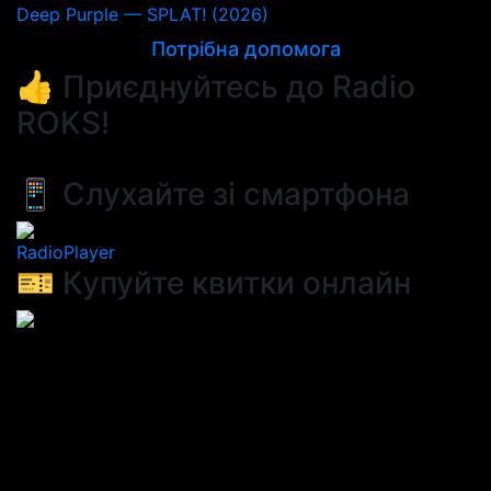
Deep Purple — SPLAT! (2026)
Потрібна допомога
👍 Приєднуйтесь до Radio
ROKS!
📱 Слухайте зі смартфона
RadioPlayer
🎫 Купуйте квитки онлайн