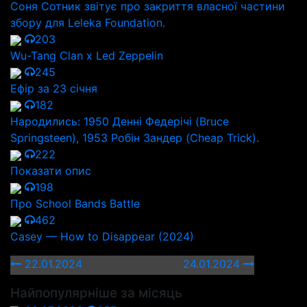
Соня Сотник звітує про закриття власної частини
збору для Leleka Foundation.
203
Wu-Tang Clan x Led Zeppelin
245
Ефір за 23 січня
182
Народились: 1950 Денні Федерічі (Bruce
Springsteen), 1953 Робін Зандер (Cheap Trick).
222
Показати опис
198
Про School Bands Battle
462
Casey — How to Disappear (2024)
22.01.2024
24.01.2024
Найпопулярніше за місяць