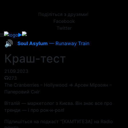
Поділіться з друзями!
Facebook
Twitter
🔊
Soul Asylum
— Runaway Train
Краш-тест
21.09.2023
273
The Cranberries – Hollywood => Арсен Мірзоян –
Паперовий Сніг
Віталій — маркетолог з Києва. Він знає все про
тренди — і про рок-н-рол!
Підпишіться на подкаст "[КАМТУГЕЗА] на Radio