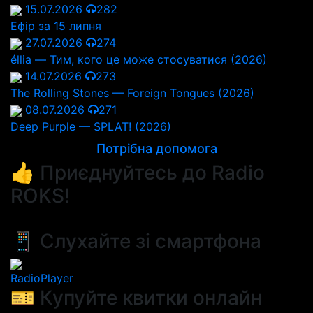
15.07.2026
282
Ефір за 15 липня
27.07.2026
274
éllia — Тим, кого це може стосуватися (2026)
14.07.2026
273
The Rolling Stones — Foreign Tongues (2026)
08.07.2026
271
Deep Purple — SPLAT! (2026)
Потрібна допомога
👍 Приєднуйтесь до Radio
ROKS!
📱 Слухайте зі смартфона
RadioPlayer
🎫 Купуйте квитки онлайн