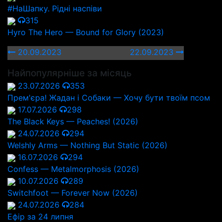
#НаШапку. Рідні наспіви
315
Hyro The Hero — Bound for Glory (2023)
20.09.2023
22.09.2023
Найпопулярніше за місяць
23.07.2026
353
Прем'єра! Жадан і Собаки — Хочу бути твоїм псом
17.07.2026
298
The Black Keys — Peaches! (2026)
24.07.2026
294
Welshly Arms — Nothing But Static (2026)
16.07.2026
294
Confess — Metalmorphosis (2026)
10.07.2026
289
Switchfoot — Forever Now (2026)
24.07.2026
284
Ефір за 24 липня