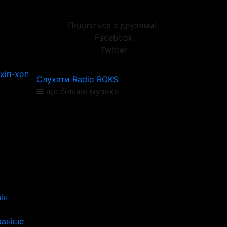
Поділіться з друзями!
Facebook
Twitter
хіп-хоп
Слухати Radio ROKS
ще більше музики
ін
аніше