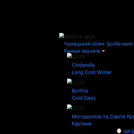
Зараз в ефірі
Чумацький Шлях
Зроби мені 
Раніше звучали
22:29
Cinderella
Long Cold Winter
22:25
Bonfire
Cold Days
22:21
Моторролла та Сергій Куз
Картина
⌚ ще р