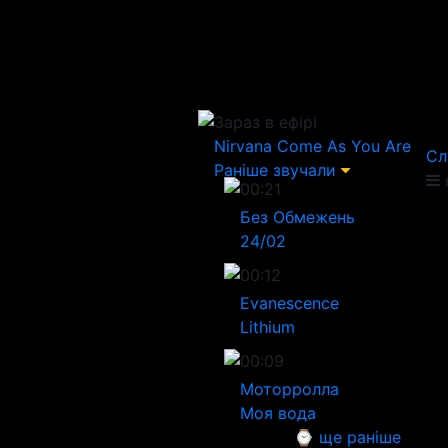
Зараз в ефірі
Nirvana
Come As You Are
Сл
Раніше звучали
00:21
Без Обмежень
24/02
00:12
Evanescence
Lithium
00:09
Моторролла
Моя вода
⌚ ще раніше