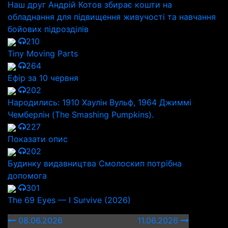
Наш друг Андрій Котов збирає кошти на
обладнання для підвищення живучості та навчання
бойових підрозділів
210
Tiny Moving Parts
264
Ефір за 10 червня
202
Народились: 1910 Хаулін Вульф, 1964 Джиммі
Чемберлін (The Smashing Pumpkins).
227
Показати опис
202
Будинку видавництва Смолоскип потрібна
допомога
301
The 69 Eyes — I Survive (2026)
08.06.2026
11.06.2026