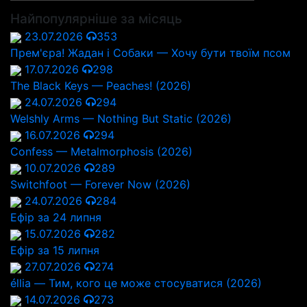
Найпопулярніше за місяць
23.07.2026
353
Прем'єра! Жадан і Собаки — Хочу бути твоїм псом
17.07.2026
298
The Black Keys — Peaches! (2026)
24.07.2026
294
Welshly Arms — Nothing But Static (2026)
16.07.2026
294
Confess — Metalmorphosis (2026)
10.07.2026
289
Switchfoot — Forever Now (2026)
24.07.2026
284
Ефір за 24 липня
15.07.2026
282
Ефір за 15 липня
27.07.2026
274
éllia — Тим, кого це може стосуватися (2026)
14.07.2026
273