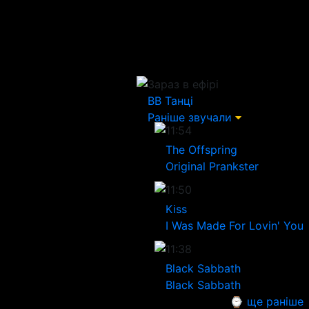
Зараз в ефірі
ВВ
Танці
Раніше звучали
11:54
The Offspring
Original Prankster
11:50
Kiss
I Was Made For Lovin' You
11:38
Black Sabbath
Black Sabbath
⌚ ще раніше