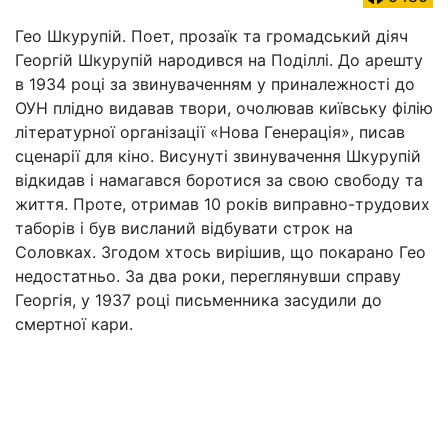
Гео Шкурупій. Поет, прозаїк та громадський діяч
Георгій Шкурупій народився на Поділлі. До арешту
в 1934 році за звинуваченням у приналежності до
ОУН плідно видавав твори, очолював київську філію
літературної організації «Нова Генерація», писав
сценарії для кіно. Висунуті звинувачення Шкурупій
відкидав і намагався боротися за свою свободу та
життя. Проте, отримав 10 років виправно-трудових
таборів і був висланий відбувати строк на
Соловках. Згодом хтось вирішив, що покарано Гео
недостатньо. За два роки, переглянувши справу
Георгія, у 1937 році письменника засудили до
смертної кари.