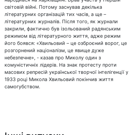
світовій війні. Потому заснував декілька
літературних організацій тих часів, а ще –
літературних журналів. Після того, як журнали
закрили, фактично був ізольований радянським
режимом від літературного життя, адже режим
його боявся: «Хвильовий – це озброєний ворог, це
розгорнений націоналізм, це явище дуже
небезпечне», - казав про Миколу один з
комуністичніх лідерів. На знак протесту проти
масових репресій української творчої інтелігенції у
1933 році Микола Хвильовий покінчив життя
самогубством.