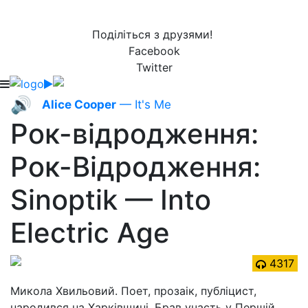
Поділіться з друзями!
Facebook
Twitter
🔊
Alice Cooper
— It's Me
Рок-відродження:
Рок-Відродження:
Sinoptik — Into
Electric Age
4317
Микола Хвильовий. Поет, прозаік, публіцист,
народився на Харківщині. Брав участь у Першій