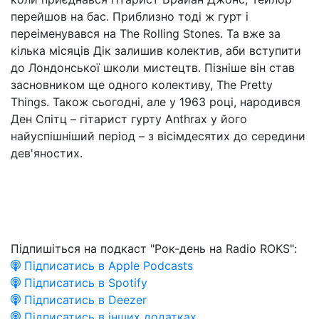
перейшов на бас. Приблизно тоді ж гурт і
переіменувався на The Rolling Stones. Та вже за
кілька місяців Дік залишив колектив, аби вступити
до Лондонської школи мистецтв. Пізніше він став
засновником ще одного колективу, The Pretty
Things. Також сьогодні, але у 1963 році, народився
Ден Спітц – гітарист гурту Anthrax у його
найуспішніший період – з вісімдесятих до середини
дев'яностих.
Підпишіться на подкаст "Рок-день на Radio ROKS":
Підписатись в Apple Podcasts
Підписатись в Spotify
Підписатись в Deezer
Підписатись в інших додатках