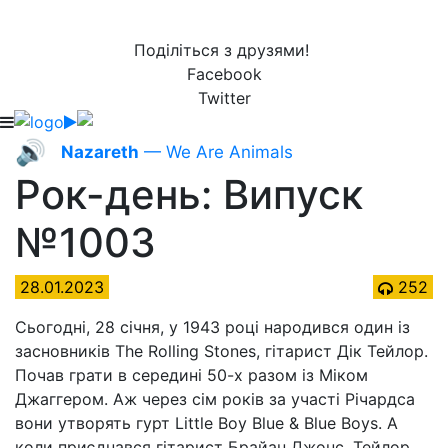
Поділіться з друзями!
Facebook
Twitter
🔊
Nazareth
— We Are Animals
Рок-день: Випуск
№1003
28.01.2023
252
Сьогодні, 28 січня, у 1943 році народився один із
засновників The Rolling Stones, гітарист Дік Тейлор.
Почав грати в середині 50-х разом із Міком
Джаггером. Аж через сім років за участі Річардса
вони утворять гурт Little Boy Blue & Blue Boys. А
коли приєднався гітарист Брайан Джонс, Тейлор