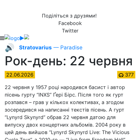
Поділіться з друзями!
Facebook
Twitter
🔊
Stratovarius
— Paradise
Рок-день: 22 червня
22.06.2026
377
22 червня у 1957 році народився басист і автор
пісень гурту “INXS” Ґері Бірс. Після того як гурт
розпався – грав у кількох колективах, а згодом
зосередився на написанні текстів пісень. А гурт
“Lynyrd Skynyrd” обрав 22 червня датою для
випуску двох концертних альбомів. 2004 року в
цей день вийшов “Lynyrd Skynyrd Live: The Vicious
Cycle Tour”, а 2010-го — “Live from Freedom Hall”.