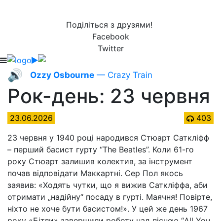
Поділіться з друзями!
Facebook
Twitter
🔊
Ozzy Osbourne
— Crazy Train
Рок-день: 23 червня
23.06.2026
403
23 червня у 1940 році народився Стюарт Саткліфф
– перший басист гурту “The Beatles”. Коли 61-го
року Стюарт залишив колектив, за інструмент
почав відповідати Маккартні. Сер Пол якось
заявив: «Ходять чутки, що я вижив Саткліффа, аби
отримати „надійну“ посаду в гурті. Маячня! Повірте,
ніхто не хоче бути басистом!». У цей же день 1967
року «Бітли» завершили роботу над піснею “All You