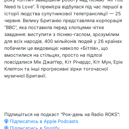
Need Is Love”. Її прем’єра відбулася під час першої в
історії людства супутникової телетрансляції — 25
червня. Велику Британію представляла корпорація
“BBC”, яка поставила перед хлопцями чітке
завдання: виступити з піснею-гаслом, зрозумілим
для всіх народів. 400 мільйонів людей у 26 країнах
побачили це видовище: навколо «Бітлів», що
вмостилися на стільцях, просто на підлозі
повсідалися Мік Джаґґер, Кіт Річардс, Кіт Мун, Ерік
Клептон та інші прогресивні зірки тогочасної
музичної Британії.
Підпишіться на подкаст "Рок-день на Radio ROKS":
Підписатись в Apple Podcasts
Підписатись в Spotify