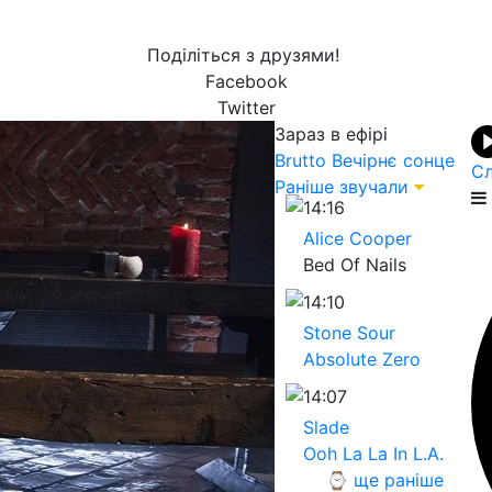
Поділіться з друзями!
Facebook
Twitter
Зараз в ефірі
Brutto
Вечірнє сонце
Сл
Раніше звучали
14:16
Alice Cooper
Bed Of Nails
14:10
Stone Sour
Absolute Zero
14:07
Slade
Ooh La La In L.A.
⌚ ще раніше