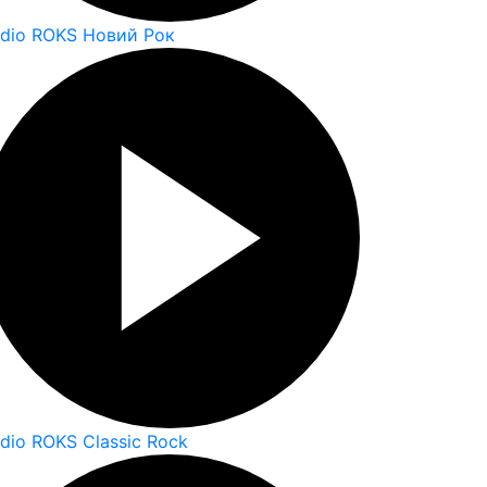
dio ROKS Новий Рок
dio ROKS Classic Rock