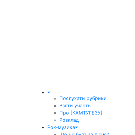
Послухати рубрики
Взяти участь
Про [КАМТУГЕЗУ]
Розклад
Рок-музика
Що це була за пісня?