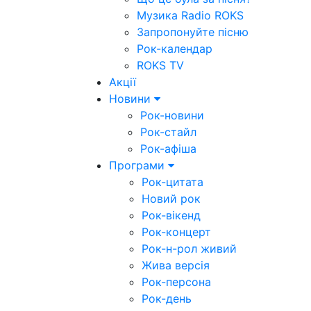
Музика Radio ROKS
Запропонуйте пісню
Рок-календар
ROKS TV
Акції
Новини
Рок-новини
Рок-стайл
Рок-афіша
Програми
Рок-цитата
Новий рок
Рок-вікенд
Рок-концерт
Рок-н-рол живий
Жива версія
Рок-персона
Рок-день