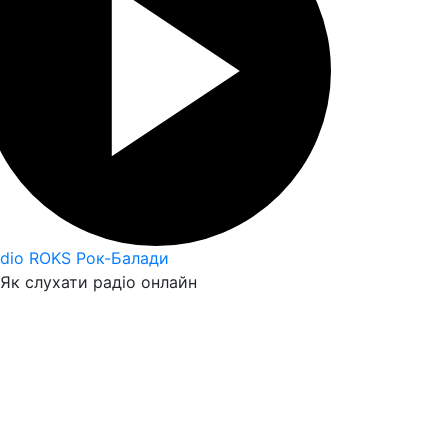
dio ROKS Рок-Балади
Як слухати радіо онлайн