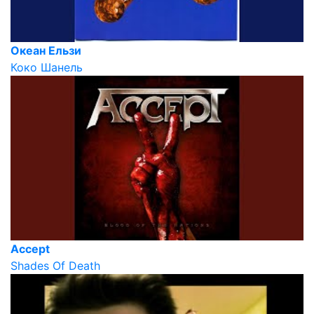
Океан Ельзи
Коко Шанель
Accept
Shades Of Death