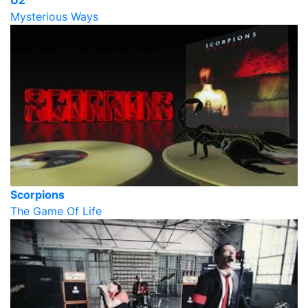
U2
Mysterious Ways
Scorpions
The Game Of Life