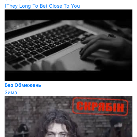
(They Long To Be) Close To You
Без Обмежень
Зима