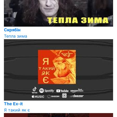
Скрябін
Тепла зима
The Ex-it
Я такий як є