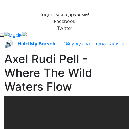
Поділіться з друзями!
Facebook
Twitter
🔊
Hold My Borsch
— Ой у лузі червона калина
Axel Rudi Pell -
Where The Wild
Waters Flow