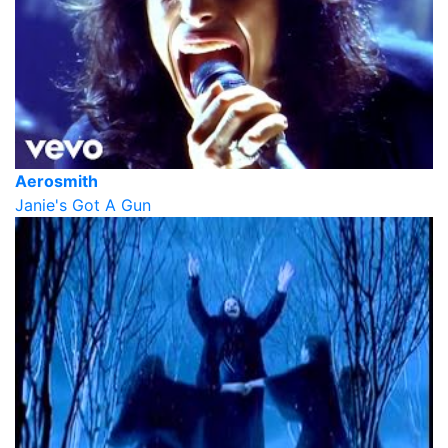
Aerosmith
Janie's Got A Gun