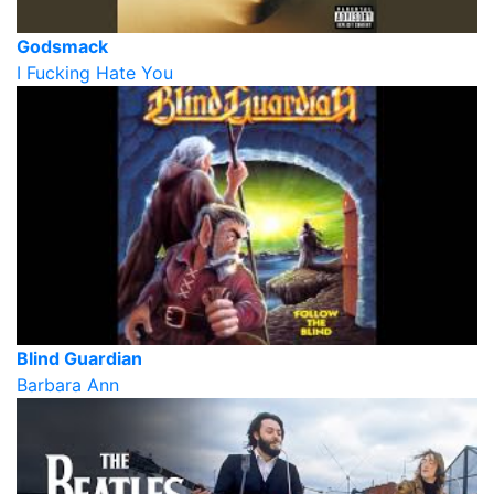
Godsmack
I Fucking Hate You
Blind Guardian
Barbara Ann