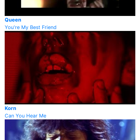
Queen
You're My Best Friend
Korn
Can You Hear Me