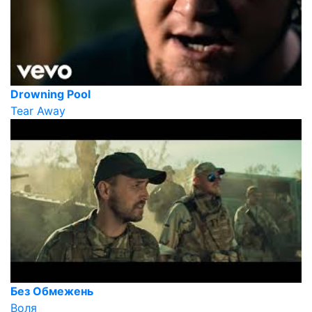
Drowning Pool
Tear Away
Без Обмежень
Воля