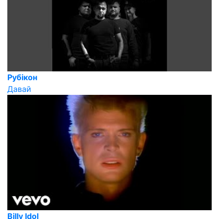
Рубікон
Давай
Billy Idol