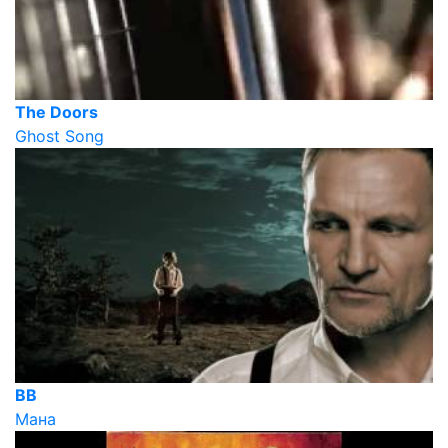
The Doors
Ghost Song
ВВ
Мана