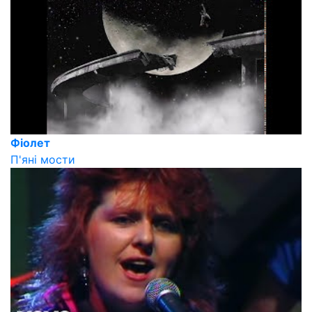
Фіолет
П'яні мости