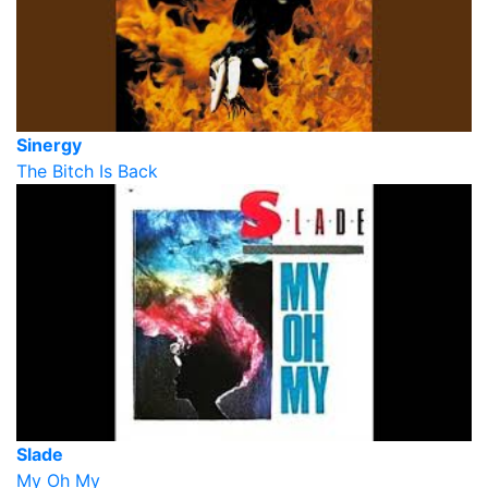
Sinergy
The Bitch Is Back
Slade
My Oh My