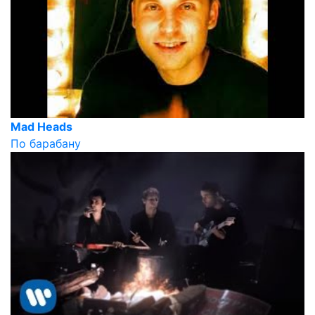
Mad Heads
По барабану