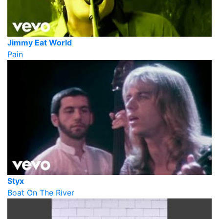
Jimmy Eat World
Pain
Styx
Boat On The River