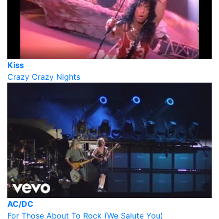
Kiss
Crazy Crazy Nights
AC/DC
For Those About To Rock (We Salute You)