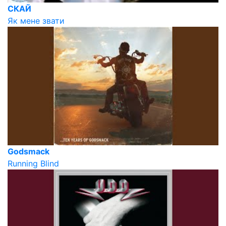
СКАЙ
Як мене звати
Godsmack
Running Blind