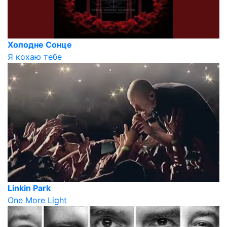
Холодне Сонце
Я кохаю тебе
Linkin Park
One More Light