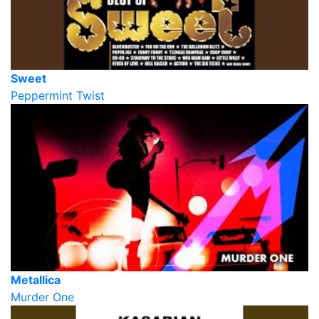
Sweet
Peppermint Twist
Metallica
Murder One