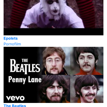
Epolets
Pornofilm
The Beatles