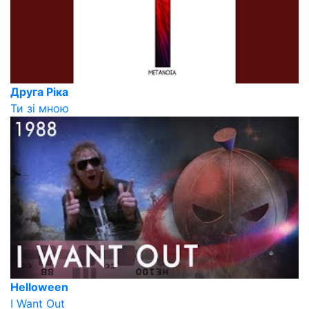
Друга Ріка
Ти зі мною
Helloween
I Want Out