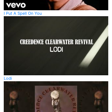
I Put A Spell On You
Lodi