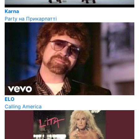
Karna
Party на Прикарпатті
ELO
Calling America