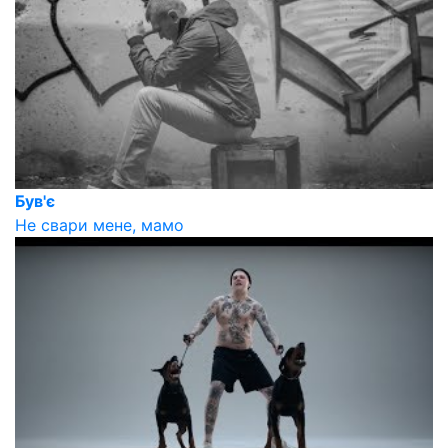
Був'є
Не свари мене, мамо