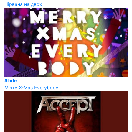
Нірвана на двох
Slade
Merry X-Mas Everybody