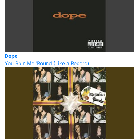
Dope
You Spin Me 'Round (Like a Record)