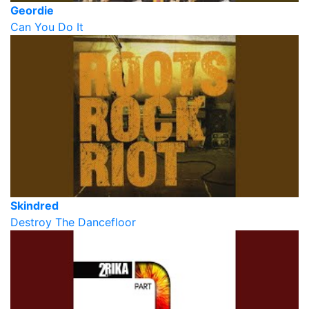
Geordie
Can You Do It
Skindred
Destroy The Dancefloor