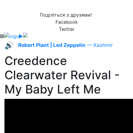
Поділіться з друзями!
Facebook
Twitter
🔊
Robert Plant | Led Zeppelin
— Kashmir
Creedence
Clearwater Revival -
My Baby Left Me