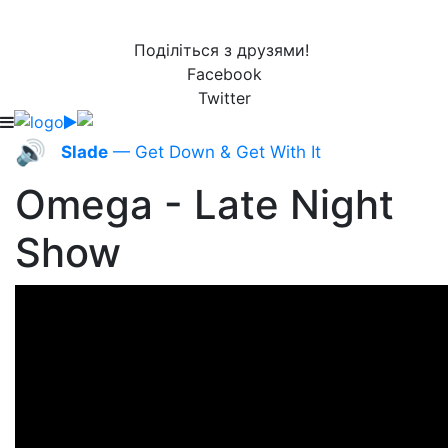
Поділіться з друзями!
Facebook
Twitter
🔊
Slade
— Get Down & Get With It
Omega - Late Night
Show