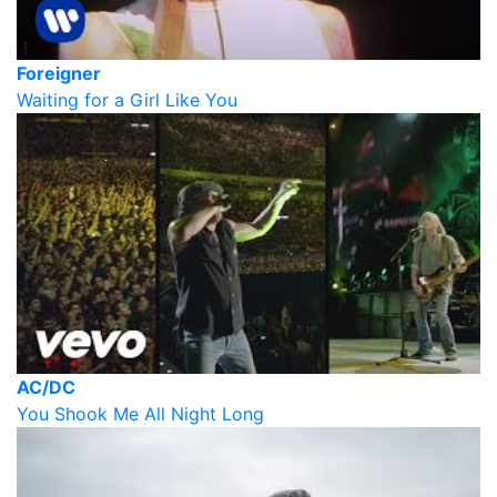
Foreigner
Waiting for a Girl Like You
AC/DC
You Shook Me All Night Long