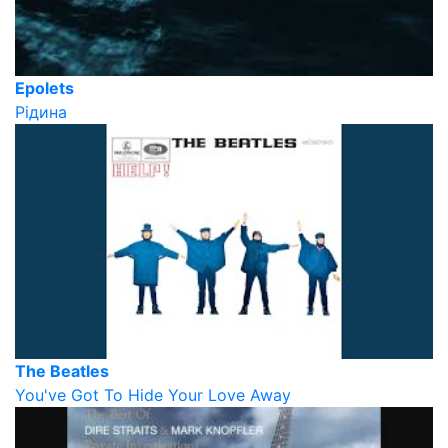
Epolets
Рідина
The Beatles
You've Got To Hide Your Love Away