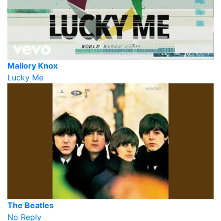
Mallory Knox
Lucky Me
The Beatles
No Reply