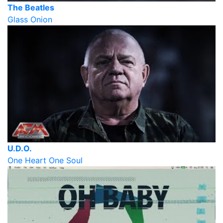
The Beatles
Glass Onion
U.D.O.
One Heart One Soul