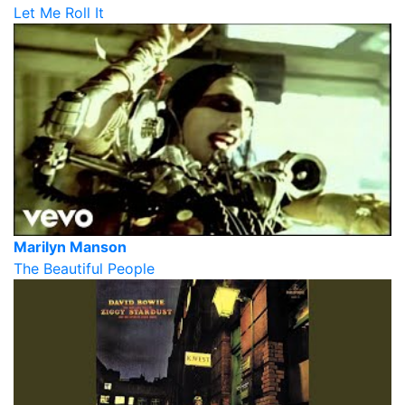
Let Me Roll It
Marilyn Manson
The Beautiful People