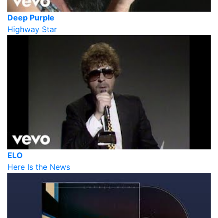
Deep Purple
Highway Star
ELO
Here Is the News