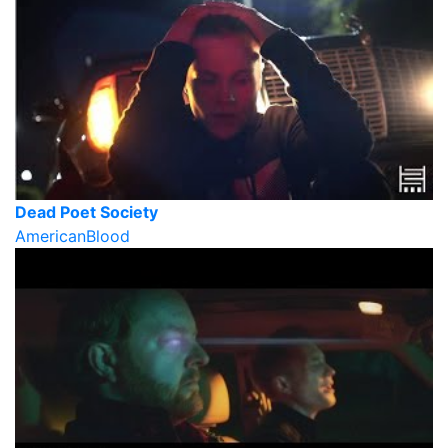
Dead Poet Society
AmericanBlood