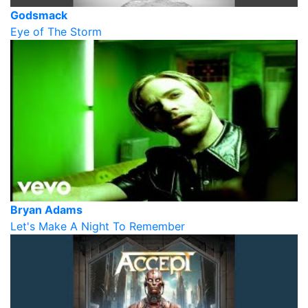
Godsmack
Eye of The Storm
Bryan Adams
Let's Make A Night To Remember