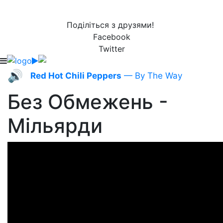
Поділіться з друзями!
Facebook
Twitter
🔊
Red Hot Chili Peppers
— By The Way
Без Обмежень -
Мільярди