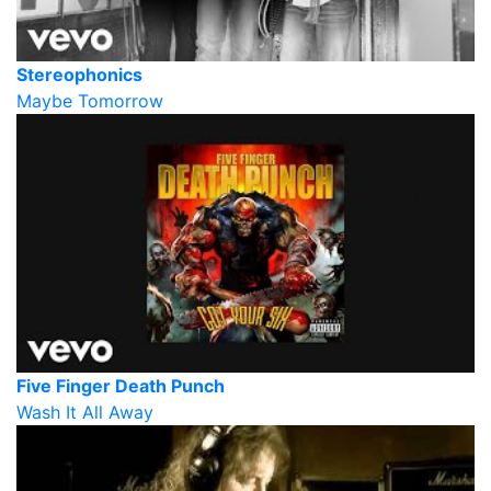
Stereophonics
Maybe Tomorrow
Five Finger Death Punch
Wash It All Away