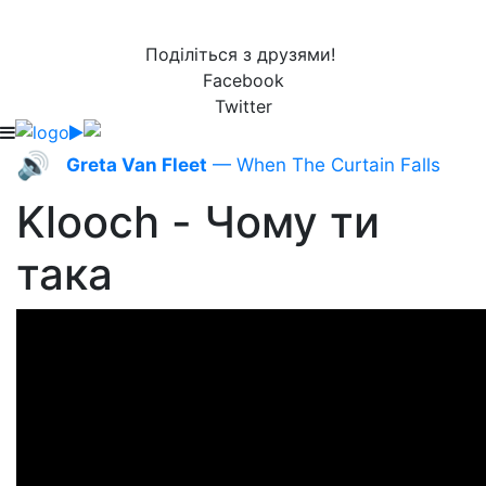
Поділіться з друзями!
Facebook
Twitter
🔊
Greta Van Fleet
— When The Curtain Falls
Klooch - Чому ти
така