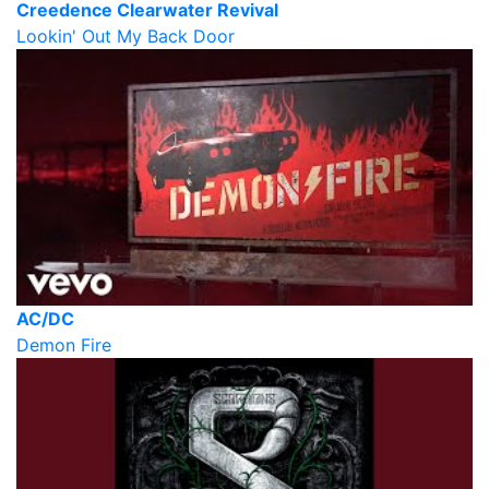
Creedence Clearwater Revival
Lookin' Out My Back Door
AC/DC
Demon Fire