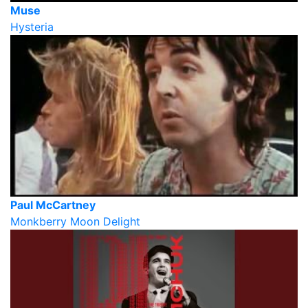
Muse
Hysteria
Paul McCartney
Monkberry Moon Delight