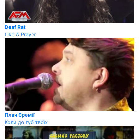
Deaf Rat
Like A Prayer
Плач Єремії
Коли до губ твоїх