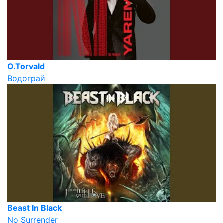
O.Torvald
Водограй
Beast In Black
No Surrender