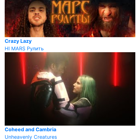
Crazy Lazy
HI MARS Рулить
Coheed and Cambria
Unheavenly Creatures