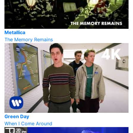
Metallica
The Memory Remains
Green Day
When I Come Around