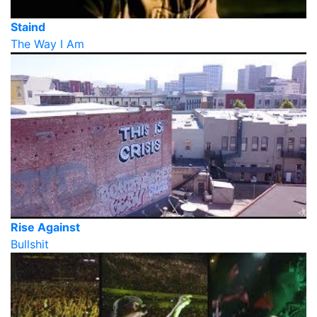
Staind
The Way I Am
Rise Against
Bullshit