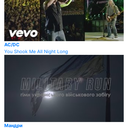
AC/DC
You Shook Me All Night Long
Мандри