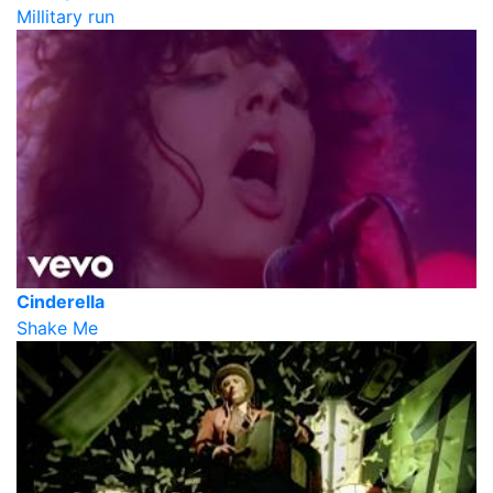
MiIlitary run
Cinderella
Shake Me