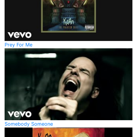
Prey For Me
Somebody Someone