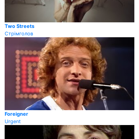
Two Streets
Стрімголов
Foreigner
Urgent