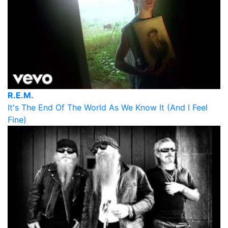
R.E.M.
It's The End Of The World As We Know It (And I Feel
Fine)