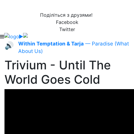
Поділіться з друзями!
Facebook
Twitter
Within Temptation & Tarja
— Paradise (What
🔊
About Us)
Trivium - Until The
World Goes Cold