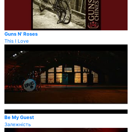
Guns N' Roses
This I Love
Be My Guest
Залежність