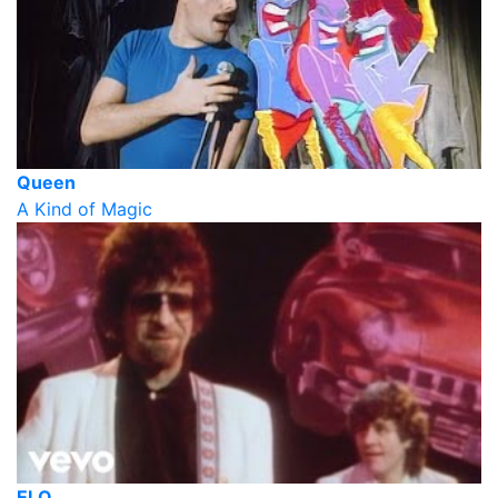
Queen
A Kind of Magic
ELO