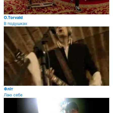
O.Torvald
В подушках
Фліт
Лаю себе