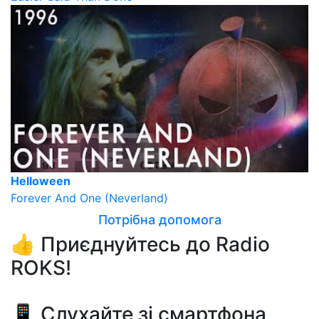
Helloween
Forever And One (Neverland)
Потрібна допомога
👍 Приєднуйтесь до Radio
ROKS!
📱 Слухайте зі смартфона