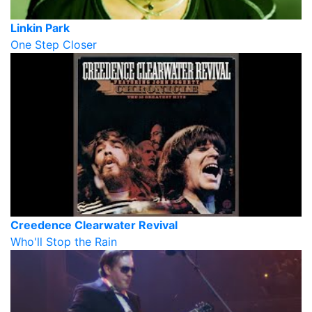
Linkin Park
One Step Closer
Creedence Clearwater Revival
Who'll Stop the Rain