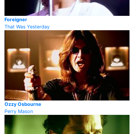
Foreigner
That Was Yesterday
Ozzy Osbourne
Perry Mason