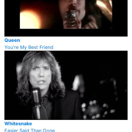
Queen
You're My Best Friend
Whitesnake
Easier Said Than Done