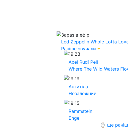
Зараз в ефірі
Led Zeppelin
Whole Lotta Lov
Раніше звучали
19:23
Axel Rudi Pell
Where The Wild Waters Fl
19:19
Антитіла
Незалежний
19:15
Rammstein
Engel
⌚ ще раніш