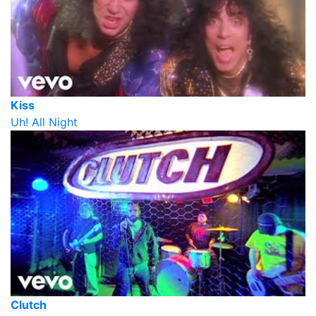
Kiss
Uh! All Night
Clutch