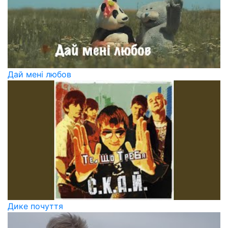
Дай мені любов
Дике почуття