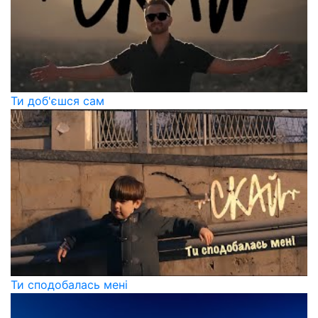
Ти доб'єшся сам
Ти сподобалась мені