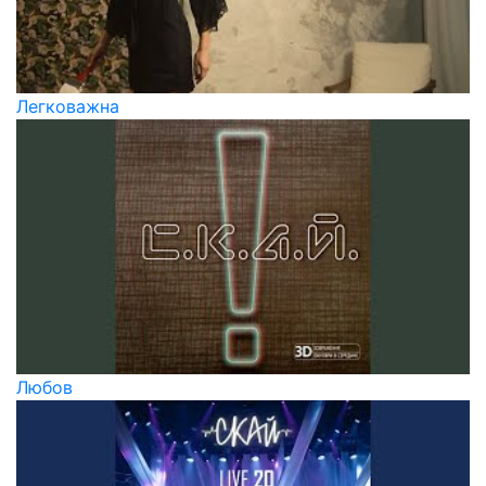
Легковажна
Любов