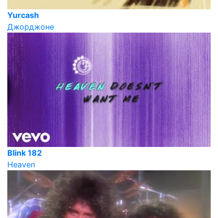
Yurcash
Джорджоне
Blink 182
Heaven