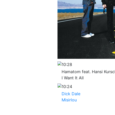
10:28
Hamatom feat. Hansi Kursc
I Want It All
10:24
Dick Dale
Misirlou