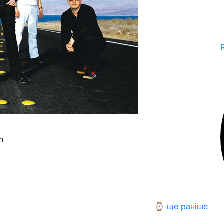
h
⌚ ще раніше