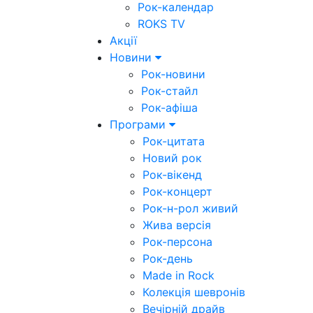
Рок-календар
ROKS TV
Акції
Новини
Рок-новини
Рок-стайл
Рок-афіша
Програми
Рок-цитата
Новий рок
Рок-вікенд
Рок-концерт
Рок-н-рол живий
Жива версія
Рок-персона
Рок-день
Made in Rock
Колекція шевронів
Вечірній драйв