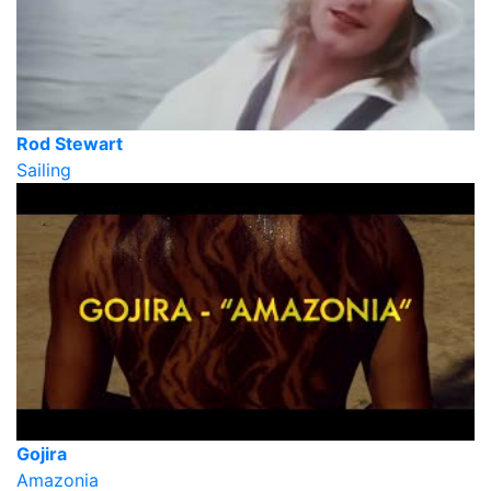
Rod Stewart
Sailing
Gojira
Amazonia