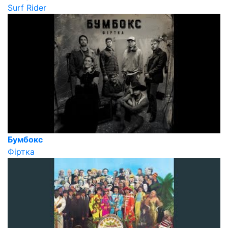
Surf Rider
Бумбокс
Фіртка