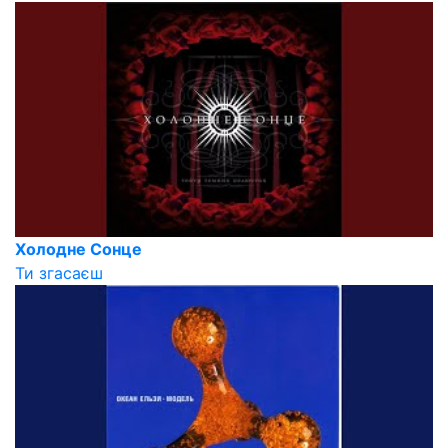
Холодне Сонце
Ти згасаєш