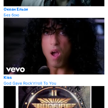
Океан Ельзи
Без бою
Kiss
God Gave Rock'n'roll To You