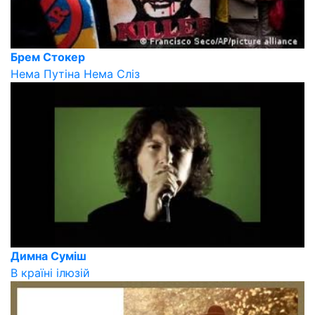
Брем Стокер
Нема Путіна Нема Сліз
Димна Суміш
В країні ілюзій