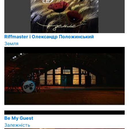
Riffmaster і Олександр Положинський
Земля
Be My Guest
Залежність