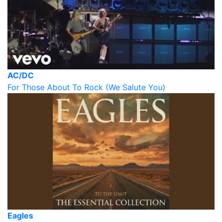
AC/DC
For Those About To Rock (We Salute You)
Eagles