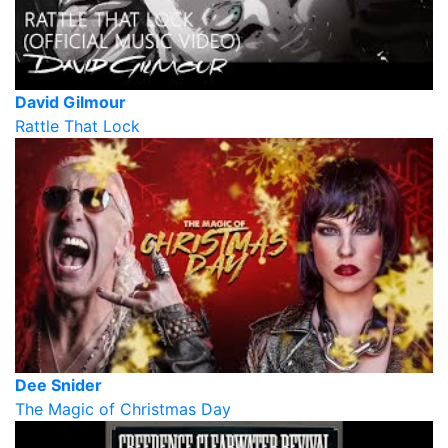
David Gilmour
Rattle That Lock
Dee Snider
The Magic of Christmas Day