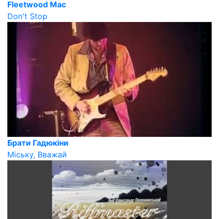
Fleetwood Mac
Don't Stop
Брати Гадюкіни
Міську, Вважай