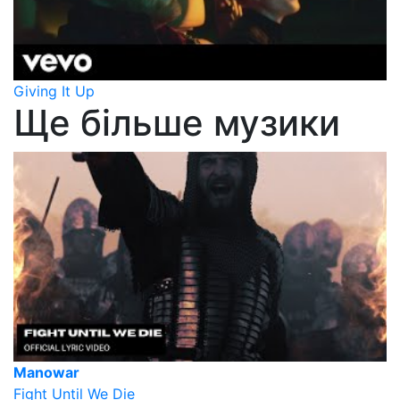
Giving It Up
Ще більше музики
Manowar
Fight Until We Die