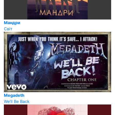
Мандри
Світ
Megadeth
We’ll Be Back