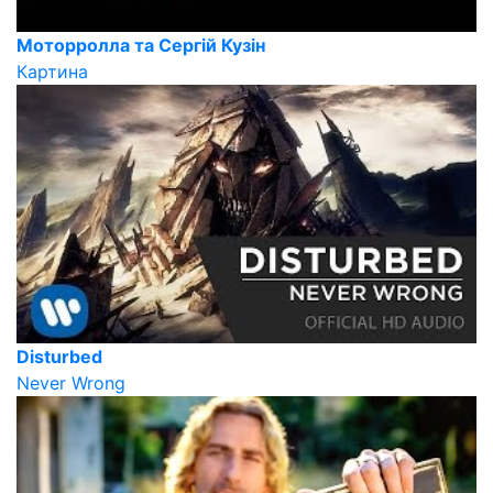
Моторролла та Сергій Кузін
Картина
Disturbed
Never Wrong