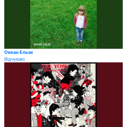
Океан Ельзи
Вiдчуваю