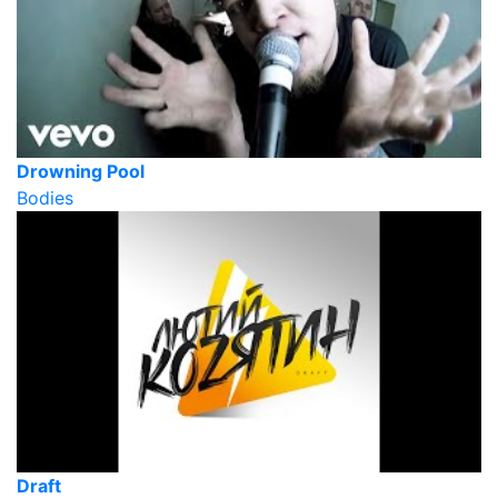
Drowning Pool
Bodies
Draft