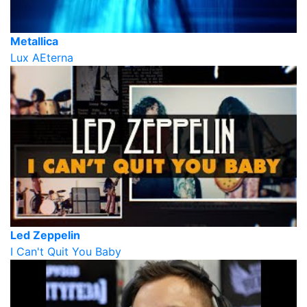
Metallica
Lux AEterna
Led Zeppelin
I Can't Quit You Baby