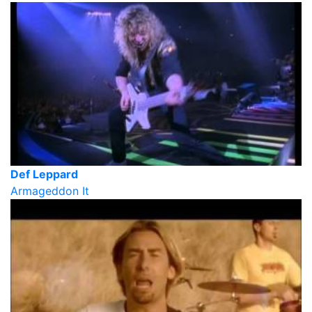
Def Leppard
Armageddon It