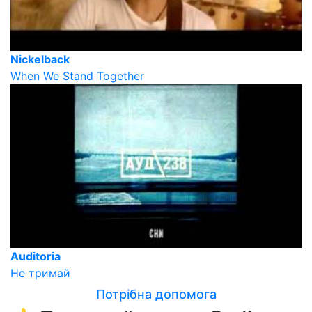
Nickelback
When We Stand Together
Auditoria
Не тримай
Потрібна допомога