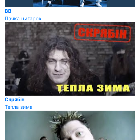
ВВ
Пачка цигарок
Скрябін
Тепла зима