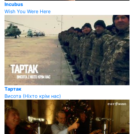
Incubus
Wish You Were Here
Тартак
Висота (Ніхто крім нас)