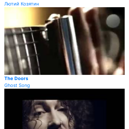
Лютий Козятин
The Doors
Ghost Song