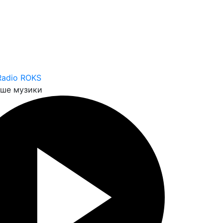
Radio ROKS
ьше музики