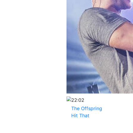
22:02
The Offspring
Hit That