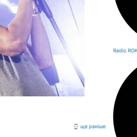
Radio RO
⌚ ще раніше