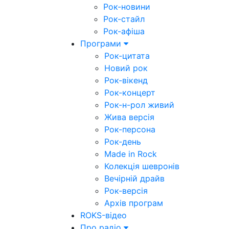
Рок-новини
Рок-стайл
Рок-афіша
Програми
Рок-цитата
Новий рок
Рок-вікенд
Рок-концерт
Рок-н-рол живий
Жива версія
Рок-персона
Рок-день
Made in Rock
Колекція шевронів
Вечірній драйв
Рок-версія
Архів програм
ROKS-відео
Про радіо