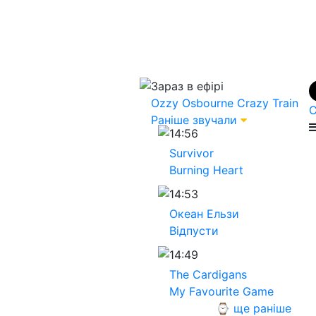
Зараз в ефірі
Ozzy Osbourne
Crazy Train
С
Раніше звучали
14:56
Survivor
Burning Heart
14:53
Океан Ельзи
Вiдпусти
14:49
The Cardigans
My Favourite Game
⌚ ще раніше